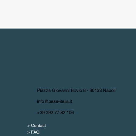
Piazza Giovanni Bovio 8 - 80133 Napoli
info@pass-italia.it
+39 392 77 82 106
> Contact
> FAQ