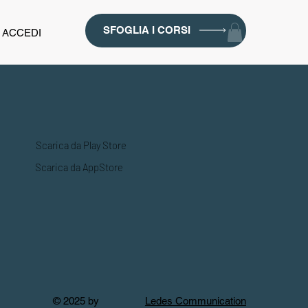
SFOGLIA I CORSI
ACCEDI
Scarica da Play Store
Scarica da AppStore
© 2025 by
Ledes Communication